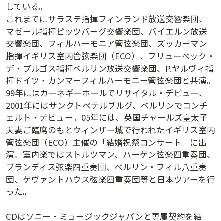
している。
講演日程ダウンロード
これまでにサラステ指揮フィンランド放送交響楽団、
マゼール指揮ピッツバーグ交響楽団、バイエルン放送
交響楽団、フィルハーモニア管弦楽団、ズッカーマン
指揮イギリス室内管弦楽団（ECO）、フリューベック・
デ・ブルゴス指揮ベルリン放送交響楽団、P.ヤルヴィ指
揮ドイツ・カンマーフィルハーモニー管弦楽団と共演。
99年にはカーネギーホールでリサイタル・デビュー、
2001年にはサンクトペテルブルグ、ベルリンでコンチ
ェルト・デビュー。05年には、英国チャールズ皇太子
夫妻ご臨席のもとウィンザー城で行われたイギリス室内
管弦楽団（ECO）主催の「結婚祝祭コンサート」に出
演。室内楽ではストルツマン、ハーゲン弦楽四重奏団、
ブランディス弦楽四重奏団、ベルリン・フィル八重奏
団、ゲヴァントハウス弦楽四重奏団等と日本ツアーを行
った。
CDはソニー・ミュージックジャパンと専属契約を結