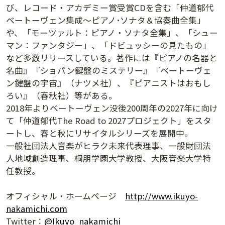
び、レコード・アカデミー賞受賞CDを含む「仲道郁代
ベートーヴェン集成～ピアノ･ソナタ＆協奏曲全集」
や、「モーツァルト：ピアノ・ソナタ全集」、「シュー
マン：ファンタジー」、「ドビュッシーの見たもの」
など多数リリースしている。著作には『ピアノの名器と
名曲』『ショパン鍵盤のミステリー』『ベートーヴェ
ン鍵盤の宇宙』（ナツメ社）、『ピアニストはおもし
ろい』（春秋社）等がある。
2018年よりベートーヴェン没後200周年の2027年に向け
て「仲道郁代The Road to 2027プロジェクト」をスタ
講演アーカイブ
ートし、春と秋にリサイタルシリーズを展開中。
7日間無料体験
一般社団法人音楽がヒラク未来代表理事、一般財団法
人地域創造理事、桐朋学園大学教授、大阪音楽大学特
任教授。
オフィシャル・ホームページ
http://www.ikuyo-
nakamichi.com
Twitter：
@Ikuyo_nakamichi