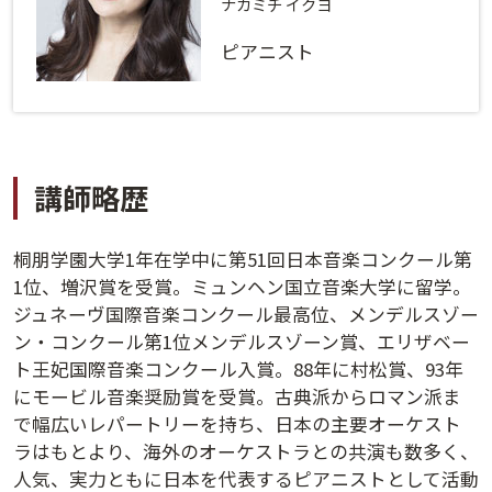
ログインする
活用方法
ナカミチ イクヨ
ピアニスト
プライバシーポリシー
に同意の上ご利用ください。
資料請求
初めてご利用になる方
ご利用ガイド
講師略歴
新規会員登録
（無料）
よくあるご質問
桐朋学園大学1年在学中に第51回日本音楽コンクール第
お問い合わせ
法人会員システムご利用の方へ
1位、増沢賞を受賞。ミュンヘン国立音楽大学に留学。
ジュネーヴ国際音楽コンクール最高位、メンデルスゾー
ン・コンクール第1位メンデルスゾーン賞、エリザベー
講演履歴
ト王妃国際音楽コンクール入賞。88年に村松賞、93年
にモービル音楽奨励賞を受賞。古典派からロマン派ま
法人会員のご案内
で幅広いレパートリーを持ち、日本の主要オーケスト
ラはもとより、海外のオーケストラとの共演も数多く、
人気、実力ともに日本を代表するピアニストとして活動