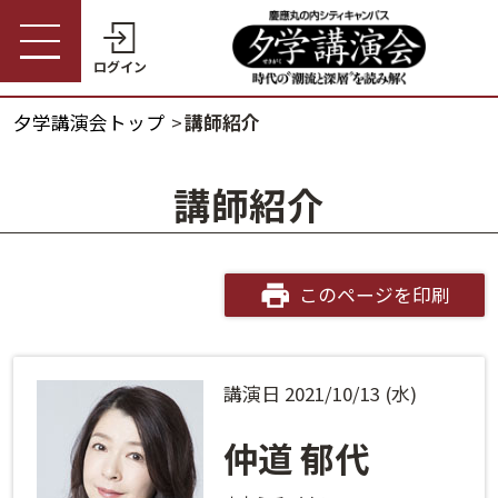
ログイン
夕学講演会トップ
講師紹介
受講券購入・講演予約
夕学講演会トップ
講師紹介
会員の方
夕学講演会とは
会員番号
開催概要
このページを印刷
パスワード
受講料金・割引制度
講演日 2021/10/13 (水)
会員番号・パスワードをお忘れの方
開催日程
ログインヘルプ
仲道 郁代