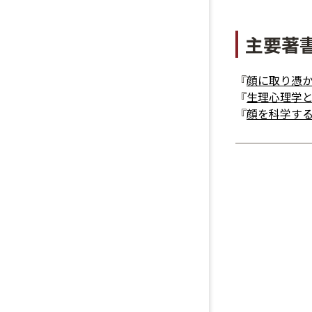
主要著
『
顔に取り憑
『
生理心理学と
『
顔を科学す