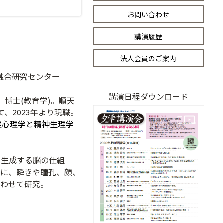
お問い合わせ
講演履歴
法人会員のご案内
信融合研究センター
講演日程ダウンロード
。博士(教育学)。順天
、2023年より現職。
理心理学と精神生理学
を生成する脳の仕組
特に、瞬きや瞳孔、顔、
合わせて研究。