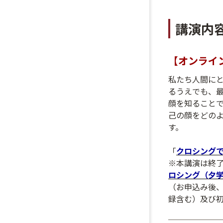
講演内
【オンライ
私たち人間に
るうえでも、
顔を知ること
己の顔をどの
す。
「
クロシング
※本講演は終了
ロシング（夕
（お申込み後
録含む）及び