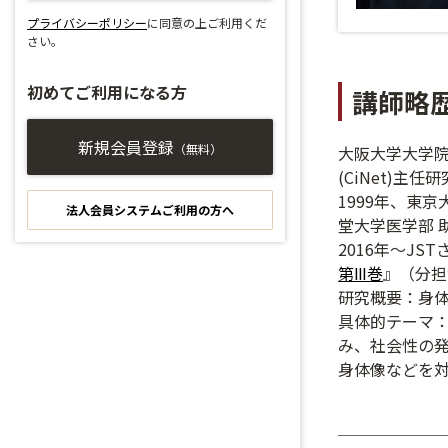
プライバシーポリシー
に同意の上ご利用くだ
さい。
初めてご利用になる方
講師略
新規会員登録
（無料）
大阪大学大学院
(CiNet)主任
1999年、東
法人会員システムご利用の方へ
堂大学医学部 
2016年～J
第Ⅲ巻
』（分担
研究概要：身
具体的テーマ
み、社会性の
身体像などを