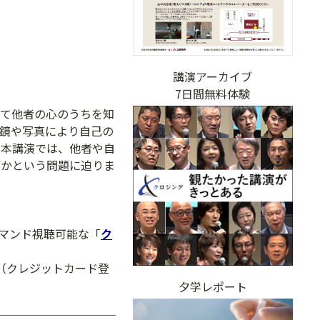
講演アーカイブ
7日間無料体験
して他者の心のうちを知
鏡や写真により自己の
。本講演では、他者や自
何かという問題に迫りま
デマンド視聴可能な「
ク
（クレジットカード登
夕学レポート