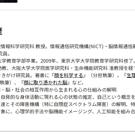
歴
情報科学研究科 教授。情報通信研究機構(NICT)・脳情報通
研究員。
京大学教育学部卒業。2009年、東京大学大学院教育学研究科修了
助教、大阪大学大学院医学研究科・生命機能研究科 准教授を経て
STさきがけ研究員。著書に『
顔を科学する
』（分担執筆），『
生
執筆）、『
顔に取り憑かれた脳
』など。
体・脳・社会の相互作用から生まれる心の仕組みの解明
：自発的な身体活動に現れる心の状態の推定、自己という概念
発達とその障害機構（特に自閉症スペクトラム障害）の解明、
対象に、心理学的手法や脳機能イメージング、人工知能を組み