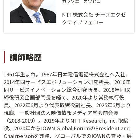
ログインする
活用方法
カワゾエ カツヒコ
NTT株式会社 チーフエグゼ
プライバシーポリシー
に同意の上ご利用ください。
資料請求
クティブフェロー
初めてご利用になる方
ご利用ガイド
講師略歴
新規会員登録
（無料）
よくあるご質問
1961年生まれ。1987年日本電信電話株式会社へ入社、
お問い合わせ
法人会員システムご利用の方へ
2014年同サービスエボリューション研究所長、2016年
同サービスイノベーション総合研究所長、2018年同取
締役研究企画部門長を経て、2020年より常務執行役
講演履歴
員、2022年6月より代表取締役副社長、2025年6月より
現職。一般社団法人映像情報メディア学会前会長
法人会員のご案内
（2018-2019）。2019年よりNTT Research, Inc. 取締
役、2020年からIOWN Global ForumのPresident and
Chairpersonを兼務、グローバルでのIOWNの普及・展