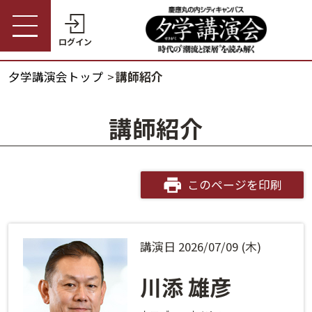
ログイン
夕学講演会トップ
講師紹介
受講券購入・講演予約
夕学講演会トップ
講師紹介
会員の方
夕学講演会とは
会員番号
開催概要
このページを印刷
パスワード
受講料金・割引制度
講演日 2026/07/09 (木)
会員番号・パスワードをお忘れの方
開催日程
ログインヘルプ
川添 雄彦