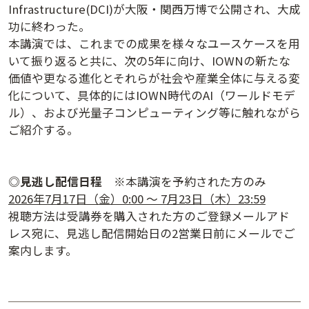
Infrastructure(DCI)が大阪・関西万博で公開され、大成
功に終わった。
本講演では、これまでの成果を様々なユースケースを用
いて振り返ると共に、次の5年に向け、IOWNの新たな
価値や更なる進化とそれらが社会や産業全体に与える変
化について、具体的にはIOWN時代のAI（ワールドモデ
ル）、および光量子コンピューティング等に触れながら
ご紹介する。
講演アーカイブ
◎
見逃し配信日程
※本講演を予約された方のみ
7日間無料体験
2026年7月17日（金）0:00 ～ 7月23日（木）23:59
視聴方法は受講券を購入された方のご登録メールアド
レス宛に、見逃し配信開始日の2営業日前にメールでご
案内します。