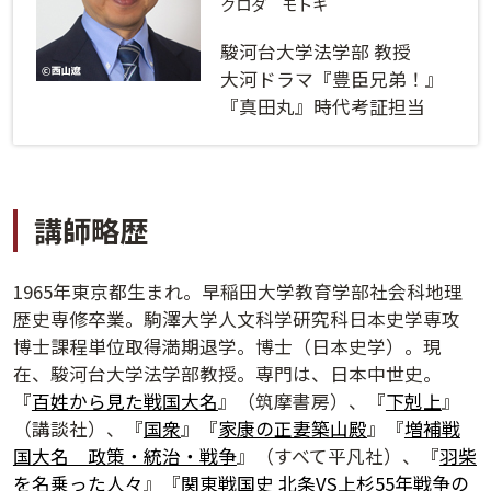
ログインする
活用方法
クロダ モトキ
駿河台大学法学部 教授
プライバシーポリシー
に同意の上ご利用ください。
資料請求
大河ドラマ『豊臣兄弟！』
『真田丸』時代考証担当
初めてご利用になる方
ご利用ガイド
新規会員登録
（無料）
よくあるご質問
講師略歴
お問い合わせ
法人会員システムご利用の方へ
1965年東京都生まれ。早稲田大学教育学部社会科地理
歴史専修卒業。駒澤大学人文科学研究科日本史学専攻
博士課程単位取得満期退学。博士（日本史学）。現
講演履歴
在、駿河台大学法学部教授。専門は、日本中世史。
『
百姓から見た戦国大名
』（筑摩書房）、『
下剋上
』
法人会員のご案内
（講談社）、『
国衆
』『
家康の正妻築山殿
』『
増補戦
国大名 政策・統治・戦争
』（すべて平凡社）、『
羽柴
を名乗った人々
』『
関東戦国史 北条VS上杉55年戦争の