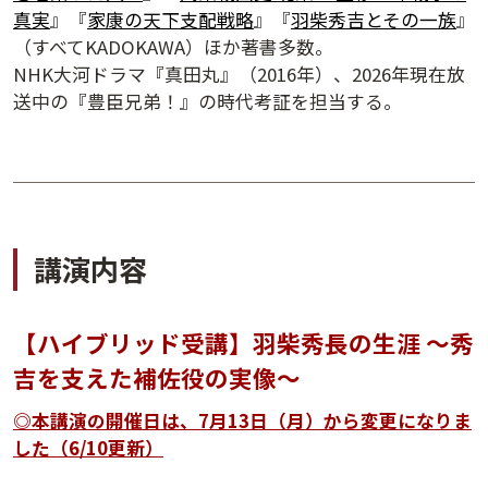
真実
』『
家康の天下支配戦略
』『
羽柴秀吉とその一族
』
講演日程ダウンロード
（すべてKADOKAWA）ほか著書多数。
NHK大河ドラマ『真田丸』（2016年）、2026年現在放
送中の『豊臣兄弟！』の時代考証を担当する。
講演内容
【ハイブリッド受講】羽柴秀長の生涯 ～秀
吉を支えた補佐役の実像～
◎本講演の開催日は、7月13日（月）から変更になりま
した（6/10更新）