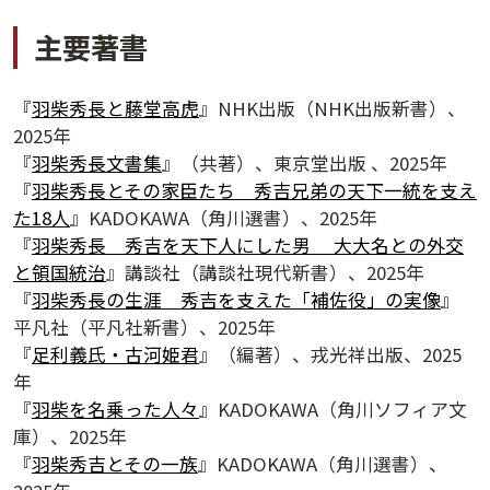
主要著書
『
羽柴秀長と藤堂高虎
』NHK出版（NHK出版新書）、
2025年
『
羽柴秀長文書集
』（共著）、東京堂出版 、2025年
『
羽柴秀長とその家臣たち 秀吉兄弟の天下一統を支え
た18人
』KADOKAWA（角川選書）、2025年
『
羽柴秀長 秀吉を天下人にした男 大大名との外交
と領国統治
』講談社（講談社現代新書）、2025年
『
羽柴秀長の生涯 秀吉を支えた「補佐役」の実像
』
平凡社（平凡社新書）、2025年
『
足利義氏・古河姫君
』（編著）、戎光祥出版、2025
夕学レポート
年
『
羽柴を名乗った人々
』KADOKAWA（角川ソフィア文
庫）、2025年
『
羽柴秀吉とその一族
』KADOKAWA（角川選書）、