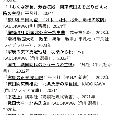
2025年
『
「おんな家長」芳春院殿 関東戦国史を塗り替えた
陰の主役
』平凡社、2024年
『
駿甲相三国同盟
今川、武田、北条、覇権の攻防
』
KADOKAWA (角川新書)、2024年
『
増補改訂 戦国北条家一族事典
』戎光祥出版、2023年
『
増補 戦国大名 政策・統治・戦争
』平凡社（平凡社
ライブラリー）、2023年
『
家康の天下支配戦略 羽柴から松平へ
』
KADOKAWA（角川選書）、2023年
『
国衆 戦国時代のもう一つの主役
』平凡社（平凡社新
慶應丸の内シティキャンパス（慶應mcc）
書）、2022年
『
家康の正妻 築山殿
』平凡社（平凡社新書）、2022年
『
戦国関東覇権史 北条氏康の家臣団
』KADOKAWA
(角川ソフィア文庫) 、2021年
『
下剋上
』講談社（講談社現代新書）、2021年
『
戦国大名・北条氏直
』KADOKAWA（角川選書）、
2020年