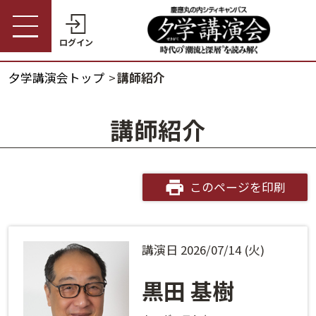
ログイン
夕学講演会トップ
講師紹介
受講券購入・講演予約
夕学講演会トップ
講師紹介
会員の方
夕学講演会とは
会員番号
開催概要
このページを印刷
パスワード
受講料金・割引制度
講演日 2026/07/14 (火)
会員番号・パスワードをお忘れの方
開催日程
ログインヘルプ
黒田 基樹