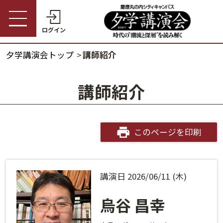
ログイン
夕学講演会トップ
講師紹介
受講券購入・講演予約
夕学講演会トップ
講師紹介
会員の方
夕学講演会とは
会員番号
開催概要
このページを印刷
パスワード
受講料金・割引制度
講演日 2026/06/11 (木)
会員番号・パスワードをお忘れの方
開催日程
ログインヘルプ
烏谷 昌幸