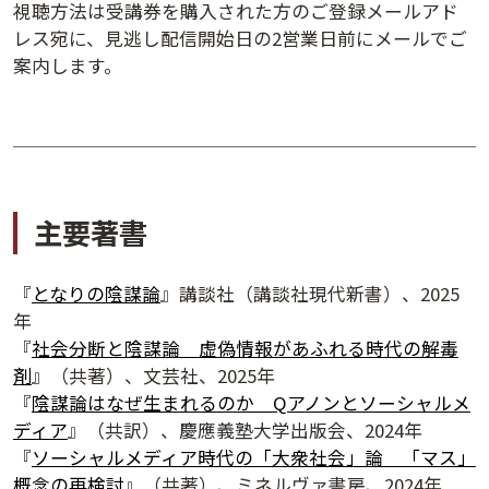
視聴方法は受講券を購入された方のご登録メールアド
レス宛に、見逃し配信開始日の2営業日前にメールでご
案内します。
主要著書
『
となりの陰謀論
』講談社（講談社現代新書）、2025
年
『
社会分断と陰謀論 虚偽情報があふれる時代の解毒
夕学レポート
剤
』（共著）、文芸社、2025年
『
陰謀論はなぜ生まれるのか Qアノンとソーシャルメ
ディア
』（共訳）、慶應義塾大学出版会、2024年
『
ソーシャルメディア時代の「大衆社会」論 「マス」
概念の再検討
』（共著）、ミネルヴァ書房、2024年