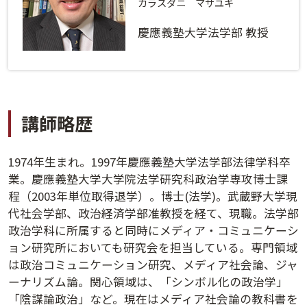
ログインする
活用方法
カラスダニ マサユキ
慶應義塾大学法学部 教授
プライバシーポリシー
に同意の上ご利用ください。
資料請求
初めてご利用になる方
ご利用ガイド
講師略歴
新規会員登録
（無料）
よくあるご質問
1974年生まれ。1997年慶應義塾大学法学部法律学科卒
お問い合わせ
法人会員システムご利用の方へ
業。慶應義塾大学大学院法学研究科政治学専攻博士課
程（2003年単位取得退学）。博士(法学)。武蔵野大学現
代社会学部、政治経済学部准教授を経て、現職。法学部
講演履歴
政治学科に所属すると同時にメディア・コミュニケーシ
ョン研究所においても研究会を担当している。専門領域
法人会員のご案内
は政治コミュニケーション研究、メディア社会論、ジャ
ーナリズム論。関心領域は、「シンボル化の政治学」
「陰謀論政治」など。現在はメディア社会論の教科書を