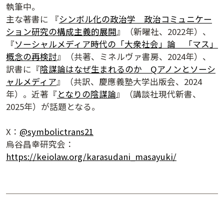
執筆中。
講演日程ダウンロード
主な著書に 『
シンボル化の政治学 政治コミュニケー
ション研究の構成主義的展開
』（新曜社、2022年）、
『
ソーシャルメディア時代の「大衆社会」論 「マス」
概念の再検討
』（共著、ミネルヴァ書房、2024年）、
訳書に『
陰謀論はなぜ生まれるのか Qアノンとソーシ
ャルメディア
』（共訳、慶應義塾大学出版会、2024
年）。近著『
となりの陰謀論
』（講談社現代新書、
2025年）が話題となる。
X：
@symbolictrans21
烏谷昌幸研究会：
https://keiolaw.org/karasudani_masayuki/