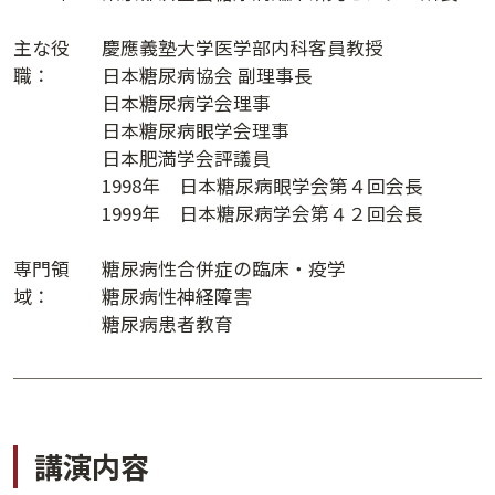
講演日程ダウンロード
主な役
慶應義塾大学医学部内科客員教授
職：
日本糖尿病協会 副理事長
日本糖尿病学会理事
日本糖尿病眼学会理事
日本肥満学会評議員
1998年 日本糖尿病眼学会第４回会長
1999年 日本糖尿病学会第４２回会長
専門領
糖尿病性合併症の臨床・疫学
域：
糖尿病性神経障害
糖尿病患者教育
講演内容