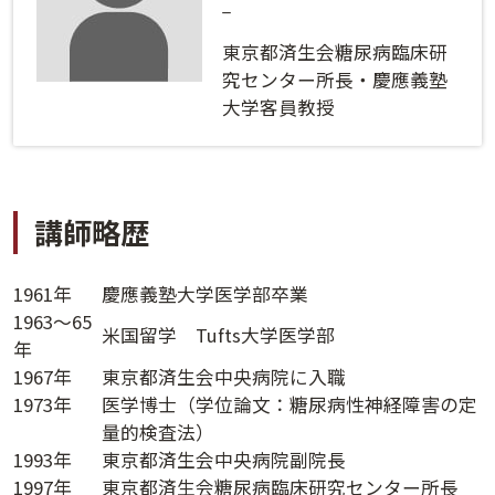
ログインする
活用方法
_
東京都済生会糖尿病臨床研
プライバシーポリシー
に同意の上ご利用ください。
資料請求
究センター所長・慶應義塾
大学客員教授
初めてご利用になる方
ご利用ガイド
新規会員登録
（無料）
よくあるご質問
講師略歴
お問い合わせ
法人会員システムご利用の方へ
1961年
慶應義塾大学医学部卒業
1963～65
米国留学 Tufts大学医学部
年
講演履歴
1967年
東京都済生会中央病院に入職
1973年
医学博士（学位論文：糖尿病性神経障害の定
法人会員のご案内
量的検査法）
1993年
東京都済生会中央病院副院長
1997年
東京都済生会糖尿病臨床研究センター所長