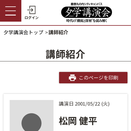
ログイン
夕学講演会トップ
講師紹介
受講券購入・講演予約
夕学講演会トップ
講師紹介
会員の方
夕学講演会とは
会員番号
開催概要
このページを印刷
パスワード
受講料金・割引制度
講演日 2001/05/22 (火)
会員番号・パスワードをお忘れの方
開催日程
ログインヘルプ
松岡 健平