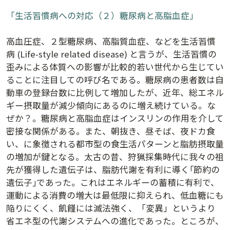
「生活習慣病への対応（２）糖尿病と高脂血症」
高血圧症、２型糖尿病、高脂質血症、などを生活習慣
病 (Life-style related disease) と言うが、生活習慣の
歪みによる体質への影響が比較的若い世代から生じてい
ることに注目しての呼び名である。糖尿病の患者数は自
動車の登録台数に比例して増加したが、近年、総エネル
ギー摂取量が減少傾向にあるのに増え続けている。な
ぜか？。糖尿病と高脂血症はインスリンの作用を介して
密接な関係がある。また、朝抜き、昼そば、夜ドカ食
講演アーカイブ
い、に象徴される都市型の食生活パターンと脂肪摂取量
7日間無料体験
の増加が鍵となる。太古の昔、狩猟採集時代に我々の祖
先が獲得した遺伝子は、脂肪代謝を有利に導く｢節約の
遺伝子｣であった。これはエネルギーの蓄積に有利で、
運動による消費の増大は最低限に抑えられ、低血糖にも
陥りにくく、飢饉には滅法強く、「変異」というより
省エネ型の代謝システムへの進化であった。ところが、