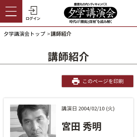
ログイン
夕学講演会トップ
講師紹介
受講券購入・講演予約
夕学講演会トップ
講師紹介
会員の方
夕学講演会とは
会員番号
開催概要
このページを印刷
パスワード
受講料金・割引制度
講演日 2004/02/10 (火)
会員番号・パスワードをお忘れの方
開催日程
ログインヘルプ
宮田 秀明