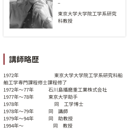
ログインする
活用方法
_
東京大学大学院工学系研究
プライバシーポリシー
に同意の上ご利用ください。
資料請求
科教授
初めてご利用になる方
ご利用ガイド
新規会員登録
（無料）
よくあるご質問
講師略歴
お問い合わせ
法人会員システムご利用の方へ
1972年 東京大学大学院工学系研究科船
舶工学専門課程修士課程修了
1972年～77年 石川島播磨重工業株式会社
講演履歴
1977年～78年 東京大学助手
1978年 同 工学博士
法人会員のご案内
1978年～79年 同 講師
1979年～94年 同 助教授
1994年～ 同 教授