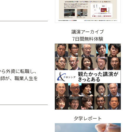
講演アーカイブ
7日間無料体験
」
から外資に転職し、
講師が、職業人生を
夕学レポート