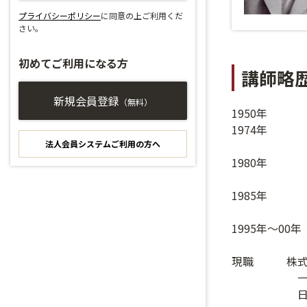
プライバシーポリシー
に同意の上ご利用くだ
さい。
初めてご利用になる方
講師略
新規会員登録
（無料）
1950年
1974年
法人会員システムご利用の方へ
ノースウ
1980年 
三井信
1985年
同行で
1995年～0
現職 株式会
一橋大学経
日本金