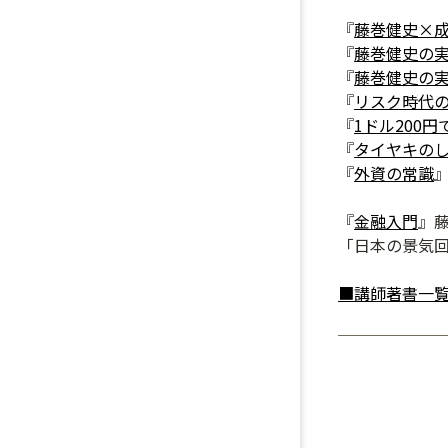
『
藤巻健史×
『
藤巻健史の
『
藤巻健史の
『
リスク時代
『
1ドル200
『
タイヤキの
『
外資の常識
』
『
金融入門
』藤
「日本の景気回
■講師著書一