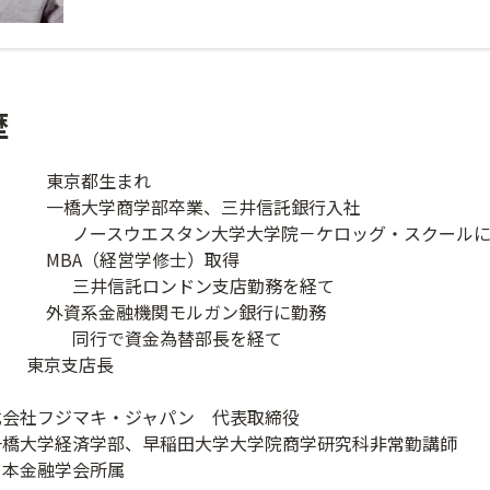
歴
 東京都生まれ
 一橋大学商学部卒業、三井信託銀行入社
エスタン大学大学院－ケロッグ・スクールに社
MBA（経営学修士）取得
託ロンドン支店勤務を経て
 外資系金融機関モルガン銀行に勤務
資金為替部長を経て
0年 東京支店長
社フジマキ・ジャパン 代表取締役
済学部、早稲田大学大学院商学研究科非常勤講師
融学会所属