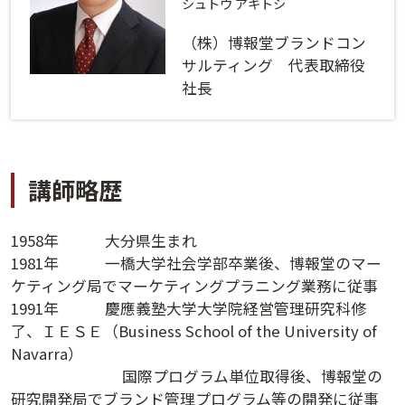
ログインする
活用方法
シュトウ アキトシ
（株）博報堂ブランドコン
プライバシーポリシー
に同意の上ご利用ください。
資料請求
サルティング 代表取締役
社長
初めてご利用になる方
ご利用ガイド
新規会員登録
（無料）
よくあるご質問
講師略歴
お問い合わせ
法人会員システムご利用の方へ
1958年 大分県生まれ
1981年 一橋大学社会学部卒業後、博報堂のマー
ケティング局でマーケティングプラニング業務に従事
講演履歴
1991年 慶應義塾大学大学院経営管理研究科修
了、ＩＥＳＥ（Business School of the University of
法人会員のご案内
Navarra）
国際プログラム単位取得後、博報堂の
研究開発局でブランド管理プログラム等の開発に従事