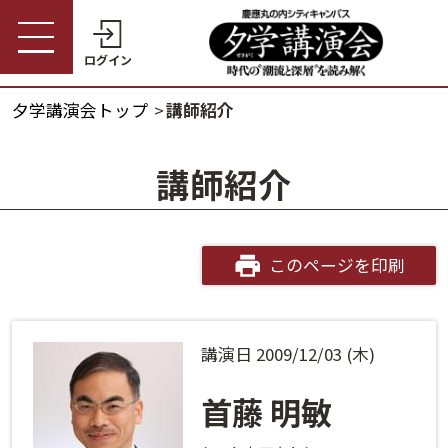
ログイン
夕学講演会トップ
講師紹介
受講券購入・講演予約
夕学講演会トップ
講師紹介
会員の方
夕学講演会とは
会員番号
開催概要
このページを印刷
パスワード
受講料金・割引制度
講演日 2009/12/03 (木)
会員番号・パスワードをお忘れの方
開催日程
ログインヘルプ
首藤 明敏