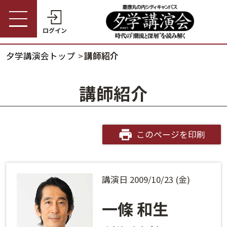
ログイン
夕学講演会トップ
講師紹介
受講券購入・講演予約
夕学講演会トップ
講師紹介
会員の方
夕学講演会とは
会員番号
開催概要
このページを印刷
パスワード
受講料金・割引制度
講演日 2009/10/23 (金)
会員番号・パスワードをお忘れの方
開催日程
ログインヘルプ
一條 和生