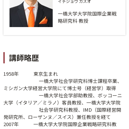
ログインする
活用方法
イチジョウ カズオ
一橋大学大学院国際企業戦
プライバシーポリシー
に同意の上ご利用ください。
資料請求
略研究科 教授
初めてご利用になる方
ご利用ガイド
新規会員登録
（無料）
よくあるご質問
講師略歴
1958年 東京生まれ
お問い合わせ
法人会員システムご利用の方へ
一橋大学社会学研究科博士課程卒業、
ミシガン大学経営大学院にて博士号（経営学）取得
講演履歴
一橋大学社会学部助教授、ボッコーニ
大学（イタリア／ミラノ）客員教授、一橋大学大学院
社会学研究科教授、IMD（国際経営開
法人会員のご案内
発研究所、ローザンヌ／スイス）兼任教授を経て
2007年 一橋大学大学院国際企業戦略研究科教