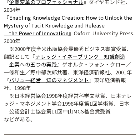
『
企業変革のプロフェッショナル
』ダイヤモンド社、
2004年
『
Enabling Knowledge Creation: How to Unlock the
Mystery of Tacit Knowledge and Release
the Power of Innovation
』Oxford University Press.
2000年
※2000年度全米出版協会最優秀ビジネス書賞受賞、
翻訳として『
ナレッジ・イネーブリング 知識創造
企業への五つの実践
』ゲオルク・フォン・クロー／
一條和生／野中郁次郎共著、東洋経済新報社、2001年
『
バリュー経営 知のマネジメント
』東洋経済新報
社、1998年
※日本経営協会1998年度経営科学文献賞、日本ナレ
ッジ・マネジメント学会1998年度第1回学術賞、日本
夕学レポート
公認会計士協会第11回中山MCS基金賞受賞
などがある。