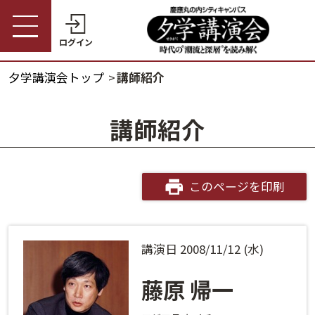
ログイン
夕学講演会トップ
講師紹介
受講券購入・講演予約
夕学講演会トップ
講師紹介
会員の方
夕学講演会とは
会員番号
開催概要
このページを印刷
パスワード
受講料金・割引制度
講演日 2008/11/12 (水)
会員番号・パスワードをお忘れの方
開催日程
ログインヘルプ
藤原 帰一