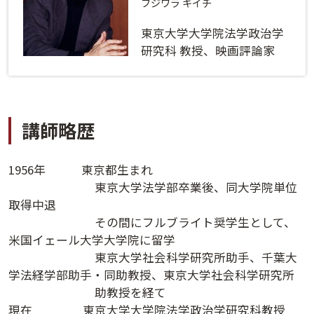
ログインする
活用方法
フジワラ キイチ
東京大学大学院法学政治学
プライバシーポリシー
に同意の上ご利用ください。
資料請求
研究科 教授、映画評論家
初めてご利用になる方
ご利用ガイド
講師略歴
新規会員登録
（無料）
よくあるご質問
1956年 東京都生まれ
お問い合わせ
法人会員システムご利用の方へ
東京大学法学部卒業後、同大学院単位
取得中退
その間にフルブライト奨学生として、
講演履歴
米国イェール大学大学院に留学
東京大学社会科学研究所助手、千葉大
法人会員のご案内
学法経学部助手・同助教授、東京大学社会科学研究所
助教授を経て
現在 東京大学大学院法学政治学研究科教授