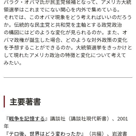
バラク・オバマ氏が民主党候補となって、アメリカ大統
領選挙はこれまでにない関心を内外で集めている。
それでは、このオバマ現象をどう考えればいいのだろう
か。伝統的な民主党と共和党を主軸とする政党政治
の構図にはどのような変化が見られるのか。また、オ
バマ政権が誕生した場合、どのような対外政策の変化
を予想することができるのか。大統領選挙をきっかけと
して現れたアメリカ政治の特徴と変化について考えて
みたい。
講演アーカイブ
7日間無料体験
主要著書
『
戦争を記憶する
』講談社（講談社現代新書）、2001
年
『
テロ後、世界はどう変わったか
』（共編）、岩波書