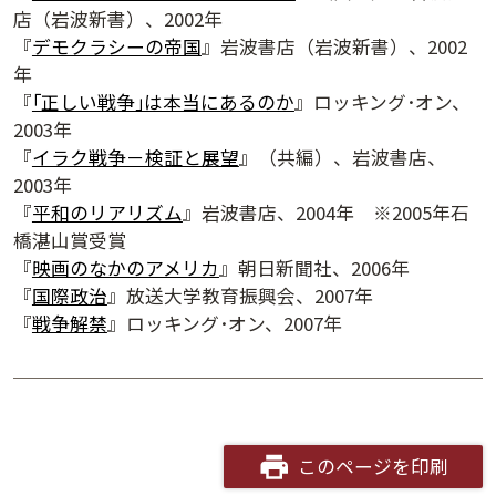
店（岩波新書）、2002年
『
デモクラシーの帝国
』岩波書店（岩波新書）、2002
年
『
｢正しい戦争｣は本当にあるのか
』ロッキング･オン、
2003年
『
イラク戦争－検証と展望
』（共編）、岩波書店、
2003年
『
平和のリアリズム
』岩波書店、2004年 ※2005年石
橋湛山賞受賞
『
映画のなかのアメリカ
』朝日新聞社、2006年
『
国際政治
』放送大学教育振興会、2007年
『
戦争解禁
』ロッキング･オン、2007年
夕学レポート
このページを印刷