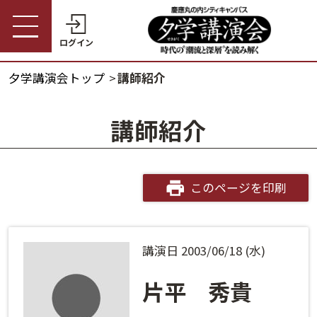
ログイン
夕学講演会トップ
講師紹介
受講券購入・講演予約
夕学講演会トップ
講師紹介
会員の方
夕学講演会とは
会員番号
開催概要
このページを印刷
パスワード
受講料金・割引制度
講演日 2003/06/18 (水)
会員番号・パスワードをお忘れの方
開催日程
ログインヘルプ
片平 秀貴