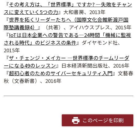
『
その考え方は、「世界標準」ですか? ―失敗をチャン
スに変えていく5つの力
』大和書房、2013年
『
世界を拓くリーダーたちへ（国際文化会館新渡戸国
際塾講義録4）
』（共著）、アイハウスプレス、2015年
『
IoTは日本企業への警告である―24時間「機械に監視
される時代」のビジネスの条件
』ダイヤモンド社、
2015年
『
ザ・チェンジ・メイカー ―世界標準のチームリーダ
ーになる49のレッスン
』日本経済新聞出版社、2016年
『
超初心者のためのサイバーセキュリティ入門
』文藝春
秋（文春新書）、2016年
このページを印刷