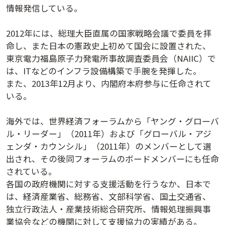
情報発信している。
2012年には、総理大臣直属の国家戦略会議で委員を拝
命し、また日本の憲政史上初めて国会に設置された、
東京電力福島原子力発電所事故調査委員会（NAIIC）で
は、ITなどのインフラ設備構築で手腕を発揮した。
また、2013年12月より、内閣府本府参与に任命されて
いる。
海外では、世界経済フォーラムから「ヤング・グローバ
講演アーカイブ
ル・リーダー」（2011年）および「グローバル・アジ
7日間無料体験
ェンダ・カウンシル」（2011年）のメンバーとして選
出され、その後同フォーラムのボードメンバーにも任命
されている。
各国の政府機関に対する支援活動を行うなか、日本で
は、経済産業省、総務省、文部科学省、国土交通省、
独立行政法人・産業技術総合研究所、情報処理振興事
業協会などの機関に対して支援協力の実績がある。