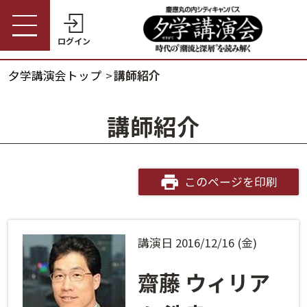
ログイン
夕学講演会トップ
講師紹介
受講券購入・講演予約
夕学講演会トップ
講師紹介
会員の方
夕学講演会とは
会員番号
開催概要
このページを印刷
パスワード
受講料金・割引制度
講演日 2016/12/16 (金)
会員番号・パスワードをお忘れの方
開催日程
ログインヘルプ
齋藤 ウィリア