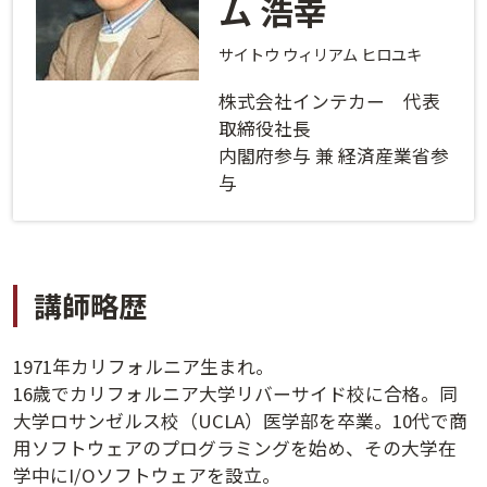
ム 浩幸
ログインする
活用方法
サイトウ ウィリアム ヒロユキ
プライバシーポリシー
に同意の上ご利用ください。
資料請求
株式会社インテカー 代表
初めてご利用になる方
取締役社長
ご利用ガイド
内閣府参与 兼 経済産業省参
与
新規会員登録
（無料）
よくあるご質問
お問い合わせ
法人会員システムご利用の方へ
講師略歴
講演履歴
1971年カリフォルニア生まれ。
16歳でカリフォルニア大学リバーサイド校に合格。同
法人会員のご案内
大学ロサンゼルス校（UCLA）医学部を卒業。10代で商
用ソフトウェアのプログラミングを始め、その大学在
学中にI/Oソフトウェアを設立。