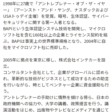
1998年に27歳で「アントレプレナー・オブ・ザ・イヤ
講演日程ダウンロード
ー」（アーンスト・アンド・ヤング、ナスダックおよび
USAトゥデイ主催）を受賞。暗号、生体認証、サイバー
セキュリティに関する第一人者となる。
BAPIという生体認証システム技術を開発し、マイクロ
ソフト社を含む160社以上の企業とライセンス契約を結
ぶ。BAPIは事実上の世界標準規格となり、2004年に自
社をマイクロソフト社に売却した。
2005年に拠点を東京に移し、株式会社インテカーを設
立。
コンサルタント会社として、企業がグローバルに認めら
れ、革新的な技術がビジネスとして成功するための助言
を行いながら、時としてベンチャー企業に資金援助も行
う。
アントレプレナーの手助けに情熱を傾ける傍ら、日本の
政府機関への協力や、大学の講義、政策提言を行う。講
演活動をはじめ、出版物やテレビなどメディアを通じて