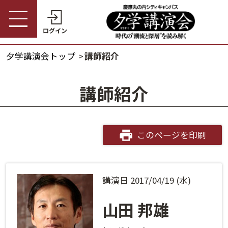
ログイン
夕学講演会トップ
講師紹介
受講券購入・講演予約
夕学講演会トップ
講師紹介
会員の方
夕学講演会とは
会員番号
開催概要
このページを印刷
パスワード
受講料金・割引制度
講演日 2017/04/19 (水)
会員番号・パスワードをお忘れの方
開催日程
ログインヘルプ
山田 邦雄