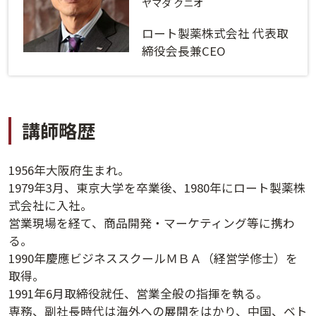
ログインする
活用方法
ヤマダ クニオ
ロート製薬株式会社 代表取
プライバシーポリシー
に同意の上ご利用ください。
資料請求
締役会長兼CEO
初めてご利用になる方
ご利用ガイド
講師略歴
新規会員登録
（無料）
よくあるご質問
1956年大阪府生まれ。
お問い合わせ
法人会員システムご利用の方へ
1979年3月、東京大学を卒業後、1980年にロート製薬株
式会社に入社。
営業現場を経て、商品開発・マーケティング等に携わ
講演履歴
る。
1990年慶應ビジネススクールＭＢＡ（経営学修士）を
法人会員のご案内
取得。
1991年6月取締役就任、営業全般の指揮を執る。
専務、副社長時代は海外への展開をはかり、中国、ベト