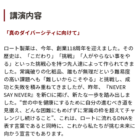
講演内容
「真のダイバーシティに向けて」
ロート製薬は、今年、創業118周年を迎えました。その
歴史は、「こだわり」「挑戦」「人がやらない事をや
る」といった挑戦心を持つ先人達によって作られてきま
した。常識破りの化粧品、誰もが無理だという難易度
の高い課題へも「難しいからこそやる」と挑戦し、成
講演アーカイブ
功と失敗を積み重ねてきましたが、昨年、『NEVER
7日間無料体験
SAY NEVER』を新CIに掲げ、新たな一歩を踏み出しま
した。“世の中を健康にするために自分の進むべき道を
見据え、どんな困難にもめげずに常識の枠を超えてチャ
レンジし続けること”、これは、ロートに流れるDNAを
表す言葉であると同時に、これから私たちが挑む未来に
向かう宣言でもあります。