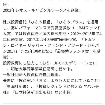
任。
講演日程ダウンロード
2003年レオス・キャピタルワークスを創業。
株式投資信託「ひふみ投信」「ひふみプラス」を運用
し、高いパフォーマンスで受賞歴多数（「R&Iファンド
大賞」では投資信託／国内株式部門・2012～2015年で4
年連続受賞、2017年はNISA部門最優秀賞、「トムソ
ン・ロイター リッパー・ファンド・アワード・ジャパ
ン2017」では2年連続となる「最優秀ファンド賞」を受
賞）。
投資教育にも注力しており、JPXアカデミー・フェロ
ー、明治大学商学部兼任講師も務める。
一般社団法人投資信託協会理事。
著書に『投資家が「お金」よりも大切にしていること』
（星海社新書）、『投資レジェンドが教える ヤバい会
社』（日本経済新聞出版社）など多数。