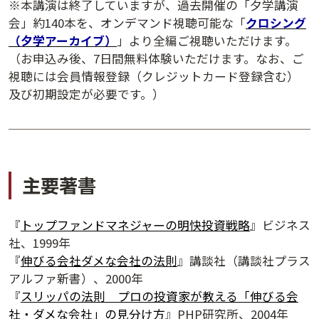
※本講演は終了していますが、過去開催の「夕学講演
会」約140本を、オンデマンド視聴可能な「
クロシング
（夕学アーカイブ）
」より全編ご視聴いただけます。
（お申込み後、7日間無料体験いただけます。なお、ご
視聴には会員情報登録（クレジットカード登録含む）
及び初期設定が必要です。）
主要著書
『
トップファンドマネジャーの明快投資戦略
』ビジネス
夕学レポート
社、1999年
『
伸びる会社ダメな会社の法則
』講談社（講談社プラス
アルファ新書）、2000年
『
スリッパの法則 プロの投資家が教える「伸びる会
社・ダメな会社」の見分け方
』PHP研究所、2004年