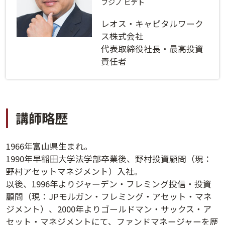
ログインする
活用方法
フジノ ヒデト
レオス・キャピタルワーク
プライバシーポリシー
に同意の上ご利用ください。
資料請求
ス株式会社
代表取締役社長・最高投資
初めてご利用になる方
責任者
ご利用ガイド
新規会員登録
（無料）
よくあるご質問
講師略歴
お問い合わせ
法人会員システムご利用の方へ
1966年富山県生まれ。
1990年早稲田大学法学部卒業後、野村投資顧問（現：
講演履歴
野村アセットマネジメント）入社。
以後、1996年よりジャーデン・フレミング投信・投資
法人会員のご案内
顧問（現：JPモルガン・フレミング・アセット・マネ
ジメント）、2000年よりゴールドマン・サックス・ア
セット・マネジメントにて、ファンドマネージャーを歴