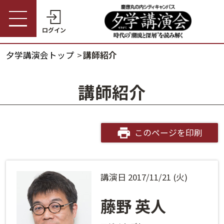
ログイン
夕学講演会トップ
講師紹介
受講券購入・講演予約
夕学講演会トップ
講師紹介
会員の方
夕学講演会とは
会員番号
開催概要
このページを印刷
パスワード
受講料金・割引制度
講演日 2017/11/21 (火)
会員番号・パスワードをお忘れの方
開催日程
ログインヘルプ
藤野 英人