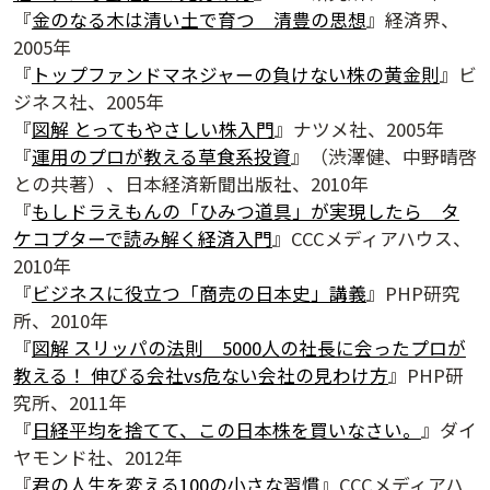
『
金のなる木は清い土で育つ 清豊の思想
』経済界、
2005年
『
トップファンドマネジャーの負けない株の黄金則
』ビ
ジネス社、2005年
『
図解 とってもやさしい株入門
』ナツメ社、2005年
『
運用のプロが教える草食系投資
』（渋澤健、中野晴啓
との共著）、日本経済新聞出版社、2010年
『
もしドラえもんの「ひみつ道具」が実現したら タ
ケコプターで読み解く経済入門
』CCCメディアハウス、
2010年
『
ビジネスに役立つ「商売の日本史」講義
』PHP研究
所、2010年
『
図解 スリッパの法則 5000人の社長に会ったプロが
教える！ 伸びる会社vs危ない会社の見わけ方
』PHP研
究所、2011年
『
日経平均を捨てて、この日本株を買いなさい。
』ダイ
ヤモンド社、2012年
『
君の人生を変える100の小さな習慣
』CCCメディアハ