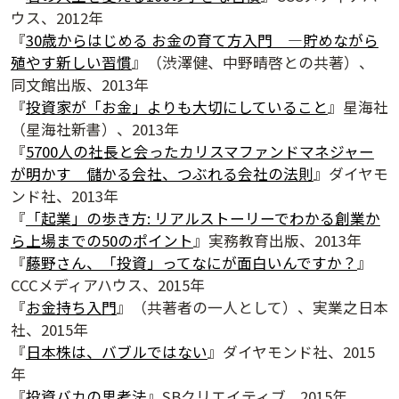
ウス、2012年
『
30歳からはじめる お金の育て方入門 ―貯めながら
殖やす新しい習慣
』（渋澤健、中野晴啓との共著）、
同文館出版、2013年
『
投資家が「お金」よりも大切にしていること
』星海社
（星海社新書）、2013年
『
5700人の社長と会ったカリスマファンドマネジャー
が明かす 儲かる会社、つぶれる会社の法則
』ダイヤモ
ンド社、2013年
『
「起業」の歩き方: リアルストーリーでわかる創業か
ら上場までの50のポイント
』実務教育出版、2013年
『
藤野さん、「投資」ってなにが面白いんですか？
』
CCCメディアハウス、2015年
『
お金持ち入門
』（共著者の一人として）、実業之日本
社、2015年
『
日本株は、バブルではない
』ダイヤモンド社、2015
年
『
投資バカの思考法
』SBクリエイティブ、2015年