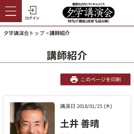
ログイン
夕学講演会トップ
講師紹介
受講券購入・講演予約
夕学講演会トップ
講師紹介
会員の方
夕学講演会とは
会員番号
開催概要
このページを印刷
パスワード
受講料金・割引制度
講演日 2018/01/25 (木)
会員番号・パスワードをお忘れの方
開催日程
ログインヘルプ
土井 善晴