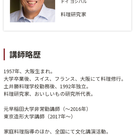
ログインする
活用方法
ドイ ヨシハル
料理研究家
プライバシーポリシー
に同意の上ご利用ください。
資料請求
初めてご利用になる方
ご利用ガイド
講師略歴
新規会員登録
（無料）
よくあるご質問
1957年、大阪生まれ。
お問い合わせ
法人会員システムご利用の方へ
大学卒業後、スイス、フランス、大阪にて料理修行。
土井勝料理学校勤務後、1992年独立。
料理研究家、おいしいもの研究所代表。
講演履歴
元早稲田大学非常勤講師（～2016年）
法人会員のご案内
東京造形大学講師（2017年～）
家庭料理指導のほか、全国にて文化講演活動。