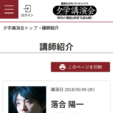
ログイン
夕学講演会トップ
講師紹介
受講券購入・講演予約
夕学講演会トップ
講師紹介
会員の方
夕学講演会とは
会員番号
開催概要
このページを印刷
パスワード
受講料金・割引制度
講演日 2018/05/09 (水)
会員番号・パスワードをお忘れの方
開催日程
ログインヘルプ
落合 陽一