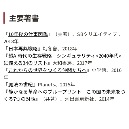
主要著書
『
10年後の仕事図鑑
』（共著）、SBクリエイティブ 、
2018年
『
日本再興戦略
』幻冬舎、2018年
『
超AI時代の生存戦略 シンギュラリティ<2040年代>
に備える34のリスト
』大和書房、2017年
『
これからの世界をつくる仲間たちへ
』小学館、2016
年
『
魔法の世紀
』Planets、2015年
『
静かなる革命へのブループリント この国の未来をつ
くる7つの対話
』（共著）、河出書房新社、2014年