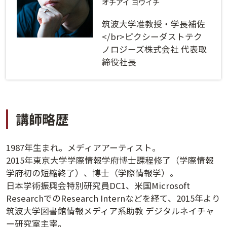
ログインする
活用方法
オチアイ ヨウイチ
筑波大学准教授・学長補佐
プライバシーポリシー
に同意の上ご利用ください。
資料請求
</br>ピクシーダストテク
ノロジーズ株式会社 代表取
初めてご利用になる方
締役社長
ご利用ガイド
新規会員登録
（無料）
よくあるご質問
講師略歴
お問い合わせ
法人会員システムご利用の方へ
1987年生まれ。メディアアーティスト。
2015年東京大学学際情報学府博士課程修了（学際情報
講演履歴
学府初の短縮終了）、博士（学際情報学）。
日本学術振興会特別研究員DC1、米国Microsoft
法人会員のご案内
ResearchでのResearch Internなどを経て、2015年より
筑波大学図書館情報メディア系助教 デジタルネイチャ
ー研究室主宰。