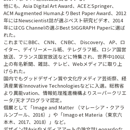
他にも、Asia Digital Art Award、ACEとSpringer、
ACM Augmented HumanよりBest Paper Award、2012
年にはNewscientist誌が選ぶベスト研究ビデオ、2014
年にはCG Channelの選ぶBest SIGGRAPH Paperに選ば
れた。
これまでにBBC、 CNN、 CNBC、 Discovery、 AP、ロ
イター、デイリーメール紙、テレグラフ紙、ロシア国営
放送、フランス国営放送などに特集され、世界中100以
上の有名新聞、雑誌、テレビ、Webメディアに取り上
げられた。
講演アーカイブ
国内でもグッドデザイン賞や文化庁メディア芸術祭、経
7日間無料体験
済産業省Innovative Technologiesなどに入選。総務省
より異能vation、情報処理推進機構よりスーパークリエ
ータ/天才プログラマ認定。
個展として「Image and Matter （マレーシア・クアラ
ルンプール、2016）」や「Imago et Materia（東京六
本木、2017、2018）」など。
デザイン誌Axisやメディアアートの論文誌Leonardoな