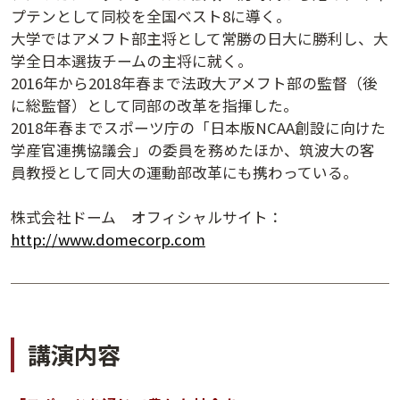
プテンとして同校を全国ベスト8に導く。
講演日程ダウンロード
大学ではアメフト部主将として常勝の日大に勝利し、大
学全日本選抜チームの主将に就く。
2016年から2018年春まで法政大アメフト部の監督（後
に総監督）として同部の改革を指揮した。
2018年春までスポーツ庁の「日本版NCAA創設に向けた
学産官連携協議会」の委員を務めたほか、筑波大の客
員教授として同大の運動部改革にも携わっている。
株式会社ドーム オフィシャルサイト：
http://www.domecorp.com
講演内容