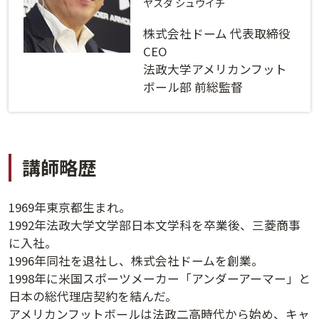
ログインする
活用方法
ヤスダ シュウイチ
株式会社ドーム 代表取締役
プライバシーポリシー
に同意の上ご利用ください。
資料請求
CEO
法政大学アメリカンフット
初めてご利用になる方
ボール部 前総監督
ご利用ガイド
新規会員登録
（無料）
よくあるご質問
講師略歴
お問い合わせ
法人会員システムご利用の方へ
1969年東京都生まれ。
1992年法政大学文学部日本文学科を卒業後、三菱商事
講演履歴
に入社。
1996年同社を退社し、株式会社ドームを創業。
法人会員のご案内
1998年に米国スポーツメーカー「アンダーアーマー」と
日本の総代理店契約を結んだ。
アメリカンフットボールは法政二高時代から始め、キャ