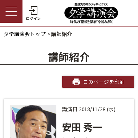
ログイン
夕学講演会トップ
講師紹介
受講券購入・講演予約
夕学講演会トップ
講師紹介
会員の方
夕学講演会とは
会員番号
開催概要
このページを印刷
パスワード
受講料金・割引制度
講演日 2018/11/28 (水)
会員番号・パスワードをお忘れの方
開催日程
ログインヘルプ
安田 秀一