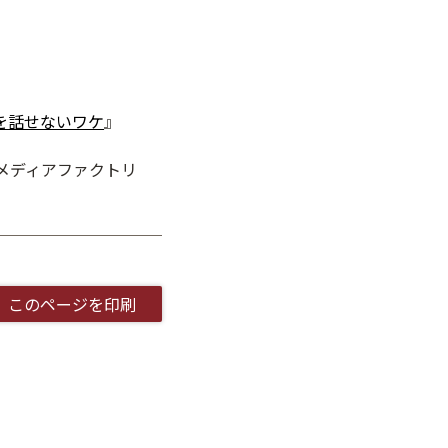
を話せないワケ
』
A／メディアファクトリ
このページを印刷