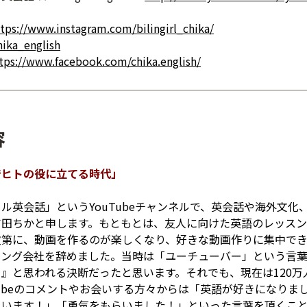
tps://www.instagram.com/bilingirl_chika/
hika_english
tps://www.facebook.com/chika.english/
容
でヒトの役に立てる時代」
ル英会話」というYouTubeチャンネルで、英会話や海外文化
吉田ちかと申します。もともとは、友人に向けた英語のレッスン
次第に、動画を作るのが楽しくなり、好きな動画作りに集中で
ィング会社を辞めました。当時は「ユーチューバー」という言
』と思われる決断だったと思います。それでも、現在は120万
Tubeのコメントやお会いする方々からは「英語が好きになりま
思います！」「勇気をもらいました！」といった言葉を頂くこ