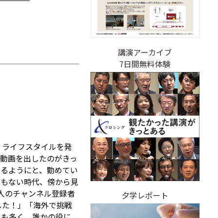
講演アーカイブ
7日間無料体験
、ライフスタイルを発
動画を出したのがきっ
きるようにと、勤めてい
葉もない時代、傍から見
人のチャンネル登録者
夕学レポート
した！」「海外で挑戦
とも多く、誰かの役に