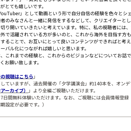
とがとても嬉しいです。
YouTuber」として動画という形で自分自信の経験を色々と
聴者のみなさんと一緒に発信をするなどして、クリエイターとし
を切り開いていきたいと考えています。特に、私の視聴者には、
海外で活躍されている方が多いのと、これから海外を目指す方
アすることで、お互いにとって良いコンテンツができればと考え
ローバル化につながれば嬉しいと思います。
は、これまでの経験と、これからのビジョンなどについてお話
しくお願い致します。
での視聴はこちら
」
していますが、過去開催の「夕学講演会」約140本を、オン
学アーカイブ）
」より全編ご視聴いただけます。
、7日間無料体験いただけます。なお、ご視聴には会員情報登録
初期設定が必要です。）