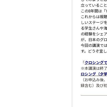
立っているこ
この8年間は「
これからは視
しいステージ
る学生さんや
の経験をシェ
が、日本のグ
今回の講演で
す。どうぞ宜
「
クロシング
※本講演は終了
ロシング（夕
（お申込み後
録含む）及び