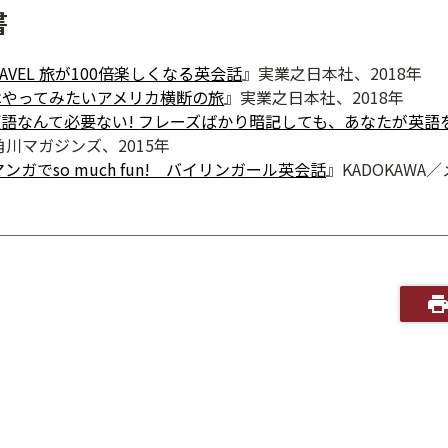
書
TRAVEL 旅が100倍楽しくなる英会話
』実業之日本社、2018年
はやってみたいアメリカ横断の旅
』実業之日本社、2018年
語なんて必要ない! フレーズばかり暗記しても、あなたが英語
／角川マガジンズ、2015年
とマンガでso much fun! バイリンガール英会話
』KADOKAW