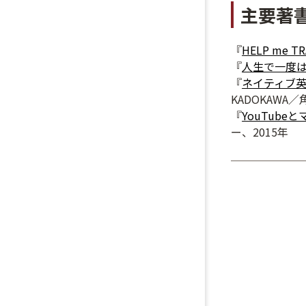
主要著
『
HELP me 
『
人生で一度
『
ネイティブ英
KADOKAWA
『
YouTube
ー、2015年