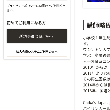
プライバシーポリシー
に同意の上ご利用くだ
さい。
初めてご利用になる方
講師略
新規会員登録
（無料）
小学校１年生時
す。
ワシントン大
法人会員システムご利用の方へ
学ぶ。卒業後
大手外資系コ
2010年から
2011年より
その再生回数は2
2014年からは
2016年、国連と
Chika's Japan
バイリンガール英会話