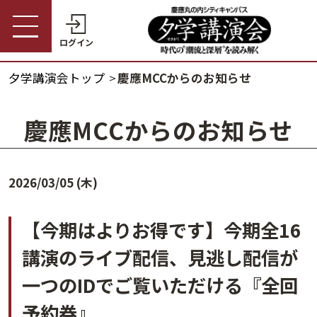
ログイン
夕学講演会トップ
慶應MCCからのお知らせ
受講券購入・講演予約
夕学講演会トップ
慶應MCCからのお知らせ
会員の方
夕学講演会とは
会員番号
2026/03/05 (木)
開催概要
パスワード
【今期はよりお得です】今期全16
受講料金・割引制度
講演のライブ配信、見逃し配信が
会員番号・パスワードをお忘れの方
開催日程
ログインヘルプ
一つのIDでご覧いただける『全回
予約券』