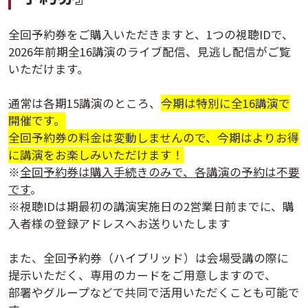
ログインする
活用方法
全回予約券をご購入いただきますと、1つの視聴IDで、
プライバシーポリシー
に同意の上ご利用ください。
資料請求
2026年前期全16講演のライブ配信、見逃し配信がご覧
いただけます。
初めてご利用になる方
ご利用ガイド
通常は各期15講演のところ、
今期は特別に全16講演で
開催です。
新規会員登録
（無料）
よくあるご質問
全回予約券の料金は変動しませんので、今期はよりお得
に講演をお楽しみいただけます！
※
全回予約券は購入手続きのみで、各講演の予約は不要
お問い合わせ
法人会員システムご利用の方へ
です
。
※視聴IDは期最初の講演実施日の2営業日前までに、購
講演履歴
入者様の登録アドレスへお送りいたします
また、全回予約券（ハイブリッド）は会場受講の際に
法人会員のご案内
提示いただく、専用のカードをご用意しますので、
部署やグループなどで共同で活用いただくことも可能で