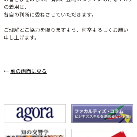
ログインする
活用方法
の着用は、
各自の判断に委ねさせていただきます。
プライバシーポリシー
に同意の上ご利用ください。
資料請求
ご理解とご協力を賜りますよう、何卒よろしくお願い
初めてご利用になる方
申し上げます。
ご利用ガイド
新規会員登録
（無料）
よくあるご質問
前の画面に戻る
お問い合わせ
法人会員システムご利用の方へ
講演履歴
法人会員のご案内