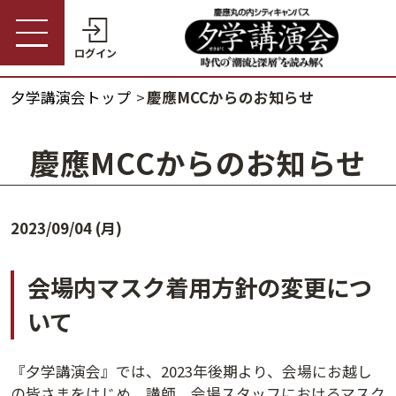
ログイン
夕学講演会トップ
慶應MCCからのお知らせ
受講券購入・講演予約
夕学講演会トップ
慶應MCCからのお知らせ
会員の方
夕学講演会とは
会員番号
2023/09/04 (月)
開催概要
パスワード
会場内マスク着用方針の変更につ
受講料金・割引制度
いて
会員番号・パスワードをお忘れの方
開催日程
ログインヘルプ
『夕学講演会』では、2023年後期より、会場にお越し
の皆さまをはじめ、講師、会場スタッフにおけるマスク