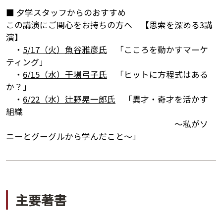
■ 夕学スタッフからのおすすめ
この講演にご関心をお持ちの方へ 【思索を深める3講
演】
・
5/17（火）魚谷雅彦氏
「こころを動かすマーケ
ティング」
・
6/15（水）干場弓子氏
「ヒットに方程式はある
か？」
・
6/22（水）辻野晃一郎氏
「異才・奇才を活かす
組織
～私がソ
講演アーカイブ
ニーとグーグルから学んだこと～」
7日間無料体験
主要著書