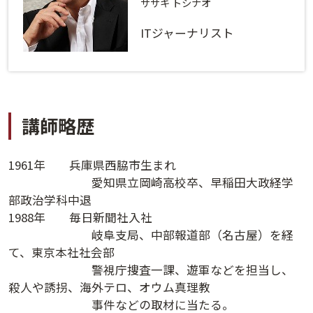
ログインする
活用方法
ササキ トシナオ
ITジャーナリスト
プライバシーポリシー
に同意の上ご利用ください。
資料請求
初めてご利用になる方
ご利用ガイド
講師略歴
新規会員登録
（無料）
よくあるご質問
1961年 兵庫県西脇市生まれ
お問い合わせ
法人会員システムご利用の方へ
愛知県立岡崎高校卒、早稲田大政経学
部政治学科中退
1988年 毎日新聞社入社
講演履歴
岐阜支局、中部報道部（名古屋）を経
て、東京本社社会部
法人会員のご案内
警視庁捜査一課、遊軍などを担当し、
殺人や誘拐、海外テロ、オウム真理教
事件などの取材に当たる。