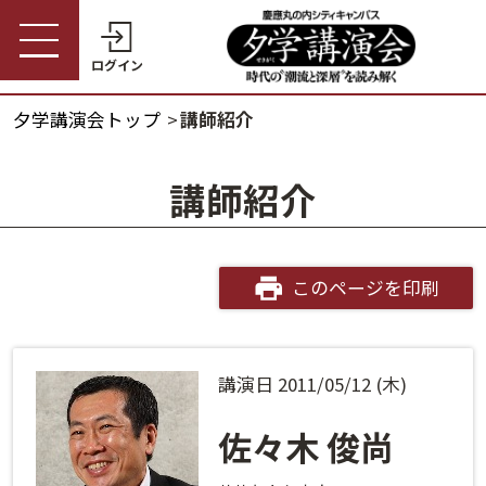
ログイン
夕学講演会トップ
講師紹介
受講券購入・講演予約
夕学講演会トップ
講師紹介
会員の方
夕学講演会とは
会員番号
開催概要
このページを印刷
パスワード
受講料金・割引制度
講演日 2011/05/12 (木)
会員番号・パスワードをお忘れの方
開催日程
ログインヘルプ
佐々木 俊尚