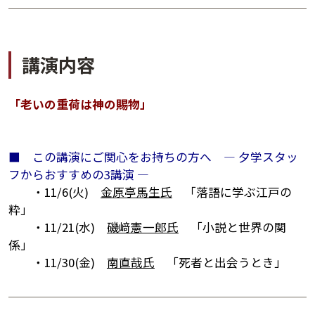
講演日程ダウンロード
講演内容
「老いの重荷は神の賜物」
■ この講演にご関心をお持ちの方へ ― 夕学スタッ
フからおすすめの3講演 ―
・11/6(火)
金原亭馬生氏
「落語に学ぶ江戸の
粋」
・11/21(水)
磯﨑憲一郎氏
「小説と世界の関
係」
・11/30(金)
南直哉氏
「死者と出会うとき」