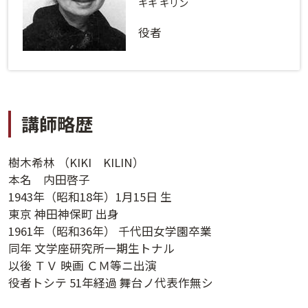
ログインする
活用方法
キキ キリン
役者
プライバシーポリシー
に同意の上ご利用ください。
資料請求
初めてご利用になる方
ご利用ガイド
講師略歴
新規会員登録
（無料）
よくあるご質問
樹木希林 （KIKI KILIN）
お問い合わせ
法人会員システムご利用の方へ
本名 内田啓子
1943年（昭和18年）1月15日 生
東京 神田神保町 出身
講演履歴
1961年（昭和36年） 千代田女学園卒業
同年 文学座研究所一期生トナル
法人会員のご案内
以後 ＴＶ 映画 ＣＭ等ニ出演
役者トシテ 51年経過 舞台ノ代表作無シ