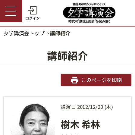
ログイン
夕学講演会トップ
講師紹介
受講券購入・講演予約
夕学講演会トップ
講師紹介
会員の方
夕学講演会とは
会員番号
開催概要
このページを印刷
パスワード
受講料金・割引制度
講演日 2012/12/20 (木)
会員番号・パスワードをお忘れの方
開催日程
ログインヘルプ
樹木 希林