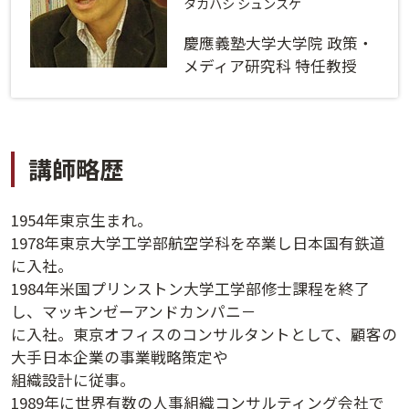
ログインする
活用方法
タカハシ シュンスケ
慶應義塾大学大学院 政策・
プライバシーポリシー
に同意の上ご利用ください。
資料請求
メディア研究科 特任教授
初めてご利用になる方
ご利用ガイド
講師略歴
新規会員登録
（無料）
よくあるご質問
1954年東京生まれ。
お問い合わせ
法人会員システムご利用の方へ
1978年東京大学工学部航空学科を卒業し日本国有鉄道
に入社。
1984年米国プリンストン大学工学部修士課程を終了
講演履歴
し、マッキンゼーアンドカンパニ－
に入社。東京オフィスのコンサルタントとして、顧客の
法人会員のご案内
大手日本企業の事業戦略策定や
組織設計に従事。
1989年に世界有数の人事組織コンサルティング会社で