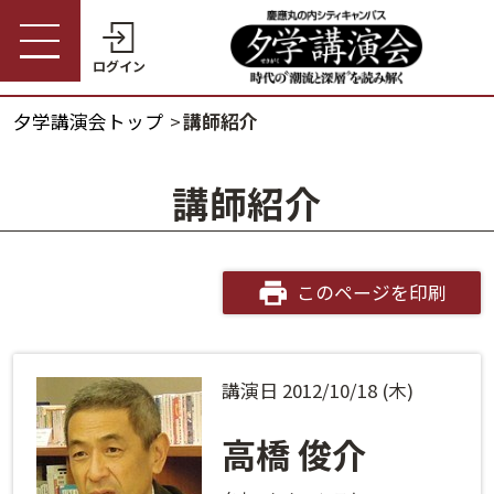
ログイン
夕学講演会トップ
講師紹介
受講券購入・講演予約
夕学講演会トップ
講師紹介
会員の方
夕学講演会とは
会員番号
開催概要
このページを印刷
パスワード
受講料金・割引制度
講演日 2012/10/18 (木)
会員番号・パスワードをお忘れの方
開催日程
ログインヘルプ
高橋 俊介