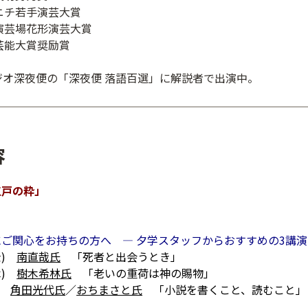
ポニチ若手演芸大賞
立演芸場花形演芸大賞
草芸能大賞奨励賞
ジオ深夜便の「深夜便 落語百選」に解説者で出演中。
容
江戸の粋」
ご関心をお持ちの方へ ― 夕学スタッフからおすすめの3講演
金)
南直哉氏
「死者と出会うとき」
木)
樹木希林氏
「老いの重荷は神の賜物」
)
角田光代氏
／
おちまさと氏
「小説を書くこと、読むこと」