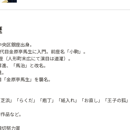
歴
都中央区銀座出身。
、十代目金原亭馬生に入門。前座名「小駒」。
座（人形町末広にて演目は道灌）。
目昇進、「馬治」と改名。
進。
代目「金原亭馬生」を襲名。
「芝浜」「らくだ」「庖丁」「紙入れ」「お直し」「王子の狐
朝作品など。
刊飛切努力賞