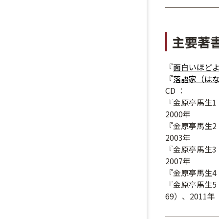
主要著
『
面白いほどよ
『
落語家（は
CD ：
『金原亭馬生1
2000年
『金原亭馬生2
2003年
『金原亭馬生3
2007年
『金原亭馬生4
『金原亭馬生
69）、2011年