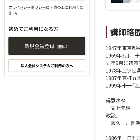
プライバシーポリシー
に同意の上ご利用くだ
さい。
初めてご利用になる方
講師略
新規会員登録
（無料）
1947年東京
1969年3月
同年9月に初高
法人会員システムご利用の方へ
1978年二ツ
1987年真打昇
1999年十一
得意ネタ
「文七元結」
政談」
「富久」、圓
1986年 日