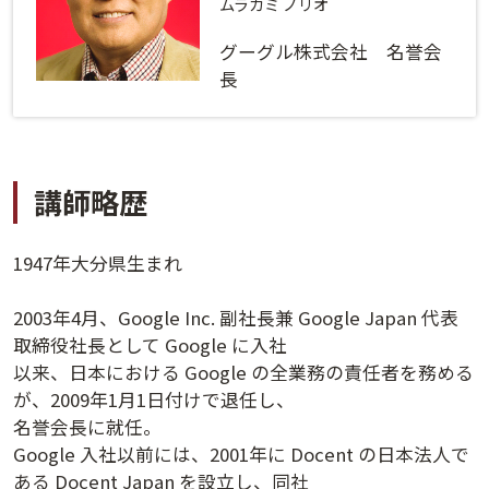
ログインする
活用方法
ムラカミ ノリオ
グーグル株式会社 名誉会
プライバシーポリシー
に同意の上ご利用ください。
資料請求
長
初めてご利用になる方
ご利用ガイド
講師略歴
新規会員登録
（無料）
よくあるご質問
1947年大分県生まれ
お問い合わせ
法人会員システムご利用の方へ
2003年4月、Google Inc. 副社長兼 Google Japan 代表
取締役社長として Google に入社
講演履歴
以来、日本における Google の全業務の責任者を務める
が、2009年1月1日付けで退任し、
法人会員のご案内
名誉会長に就任。
Google 入社以前には、2001年に Docent の日本法人で
ある Docent Japan を設立し、同社