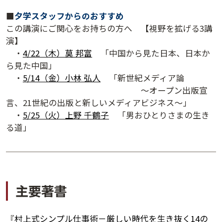
■
夕学スタッフからのおすすめ
この講演にご関心をお持ちの方へ 【視野を拡げる3講
演】
・
4/22（木）莫 邦富
「中国から見た日本、日本か
ら見た中国」
・
5/14（金）小林 弘人
「新世紀メディア論
～オープン出版宣
言、21世紀の出版と新しいメディアビジネス～」
・
5/25（火）上野 千鶴子
「男おひとりさまの生き
る道」
夕学レポート
主要著書
『
村上式シンプル仕事術－厳しい時代を生き抜く14の