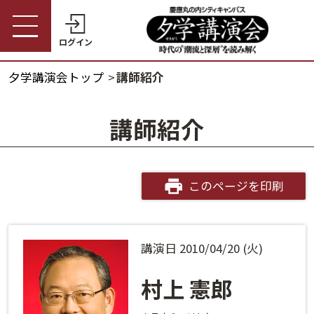
ログイン
夕学講演会トップ
講師紹介
受講券購入・講演予約
夕学講演会トップ
講師紹介
会員の方
夕学講演会とは
会員番号
開催概要
このページを印刷
パスワード
受講料金・割引制度
講演日 2010/04/20 (火)
会員番号・パスワードをお忘れの方
開催日程
ログインヘルプ
村上 憲郎