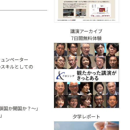
講演アーカイブ
7日間無料体験
シュンペーター
のスキルとしての
鎖国か開国か？～」
」
夕学レポート