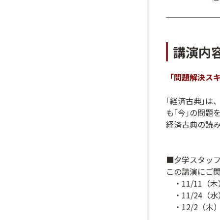
講演内
「問題解決ス
｢経済古典｣は
も｢今｣の問題
経済古典の読
■夕学スタッ
この講演にご
・11/11（木
・11/24（水
・12/2（木