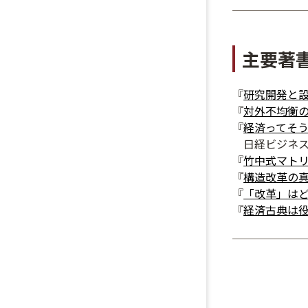
主要著
『
研究開発と
『
対外不均衡
『
経済ってそ
日経ビジネス
『
竹中式マト
『
構造改革の
『
「改革」は
『
経済古典は