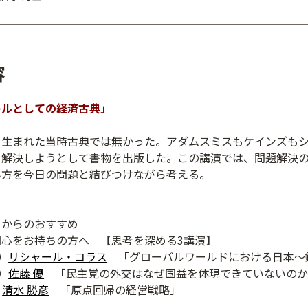
容
キルとしての経済古典」
、生まれた当時古典では無かった。アダムスミスもケインズも
を解決しようとして書物を出版した。この講演では、問題解決
み方を今日の問題と結びつけながら考える。
フからのおすすめ
関心をお持ちの方へ 【思考を深める3講演】
）
リシャール・コラス
「グローバルワールドにおける日本～
）
佐藤 優
「民主党の外交はなぜ国益を体現できていないのか
）
清水 勝彦
「原点回帰の経営戦略」