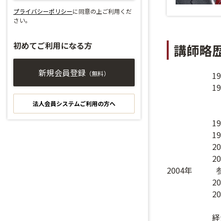
プライバシーポリシー
に同意の上ご利用くだ
さい。
初めてご利用になる方
講師略
新規会員登録
（無料）
1
1
同設備投資
法人会員システムご利用の方へ
財政金融研
1
1
2
2
2004年 
2
2
経