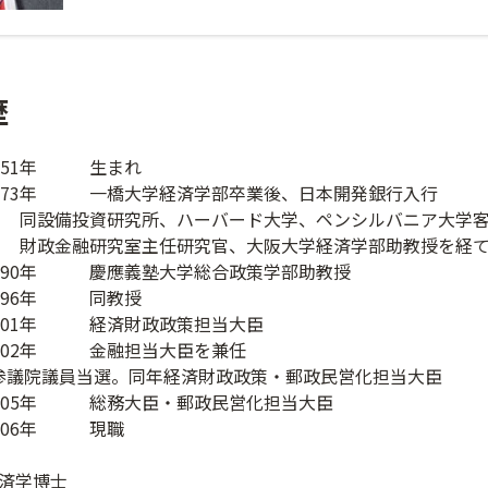
歴
951年 生まれ
973年 一橋大学経済学部卒業後、日本開発銀行入行
研究所、ハーバード大学、ペンシルバニア大学客員
究室主任研究官、大阪大学経済学部助教授を経
990年 慶應義塾大学総合政策学部助教授
996年 同教授
001年 経済財政政策担当大臣
002年 金融担当大臣を兼任
参議院議員当選。同年経済財政政策・郵政民営化担当大臣
005年 総務大臣・郵政民営化担当大臣
006年 現職
済学博士