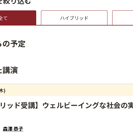
を絞り込む
全て
ハイブリッド
らの予定
た講演
(木)
リッド受講】ウェルビーイングな社会の
森澤 恭子